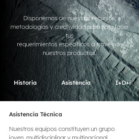
Disponemos de nuestros recursos,
metodologías y creatividad para satisfacer
tus
requerimientos específicos a través de
nuestros productos.
Historia
Asistencia
I+D+i
Asistencia Técnica
Nuestros equipos constituyen un grupo
joven, multidisciplinar y multinacional,